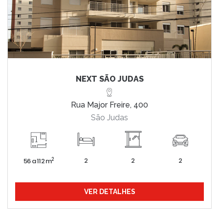
NEXT SÃO JUDAS
Rua Major Freire, 400
São Judas
2
2
2
2
56 a 112 m
VER DETALHES