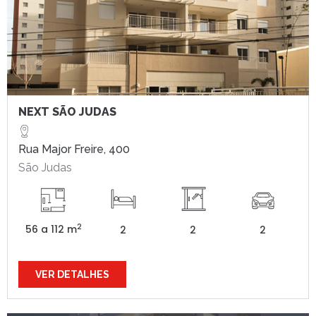
NEXT SÃO JUDAS
Rua Major Freire, 400
São Judas
2
56 a 112 m
2
2
2
VER DETALHES