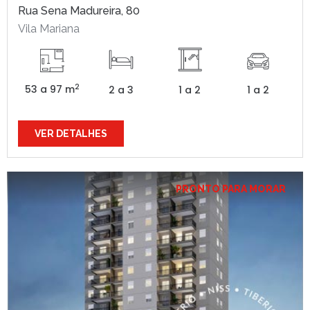
Rua Sena Madureira, 80
Vila Mariana
2
53 a 97 m
2 a 3
1 a 2
1 a 2
VER DETALHES
PRONTO PARA MORAR