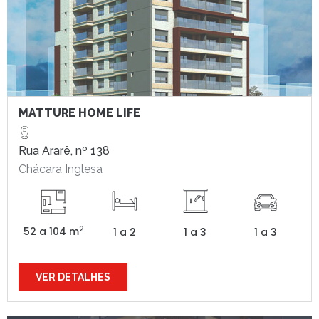
MATTURE HOME LIFE
Rua Ararê, nº 138
Chácara Inglesa
2
52 a 104 m
1 a 2
1 a 3
1 a 3
VER DETALHES