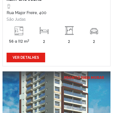
Rua Major Freire, 400
São Judas
2
56 a 112 m
2
2
2
VER DETALHES
PRONTO PARA MORAR